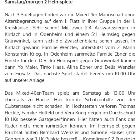
Samstag/morgen 2 Heimspiele
Nach 3 Spieltagen finden wir die Mixed-4er Mannschaft ohne
Altersbegrenzung auf dem 1. Platz in ihrer Gruppe in der 1.
Kreisklasse. Sehr schön! Mit zwei 2:4 Auswärtssiegen in
Kirrlach und in Odenheim und einem 5:1 Heimsieg gegen
Grünwinkel, kann sich die Zwischenbilanz sehen lassen. In
Kirrlach gewann Familie Wenzler, unterstützt vom 2. Mann
Konstantin Krieg. In Odenheim sammelte Familie Ebner die
Punkte für den TCR. Im Heimspiel gegen Grünwinkel kamen
dann Yo Maier, Timo Haas, Alina Ebner und Delia Wenzler
zum Einsatz. Das nächste Spiel startet bereits um 10.00 Uhr
auf unserer Anlage.
Das Mixed-40er-Team spielt am Samstag ab 13.00 Uhr
ebenfalls zu Hause. Hier könnte Schützenhilfe von der
Clubterrasse nicht schaden. In Hochstetten verloren Thomas
Heckle, Familie Holfeld und Vera Krieg gegen im Durchschnitt
10 LKs bessere Gastgeber*innen. Hier hätten auch Fans das
Ruder nicht mehr rumreißen können. Im Heimspiel gegen
Bruchsal holten Bernhard Wenzler und Simone Hauser (ihre
Gegnerin war 7 LK Punkte besser!! – Kompliment) 2 Punkte in