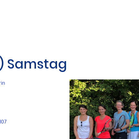
) Samstag
rin
 107