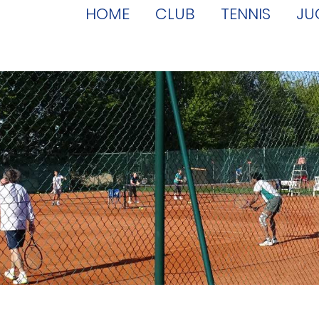
HOME
CLUB
TENNIS
JU